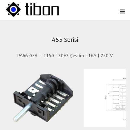
Skip
M
to
content
455 Serisi
PA66 GFR | T150 | 30E3 Çevrim | 16A | 250 V